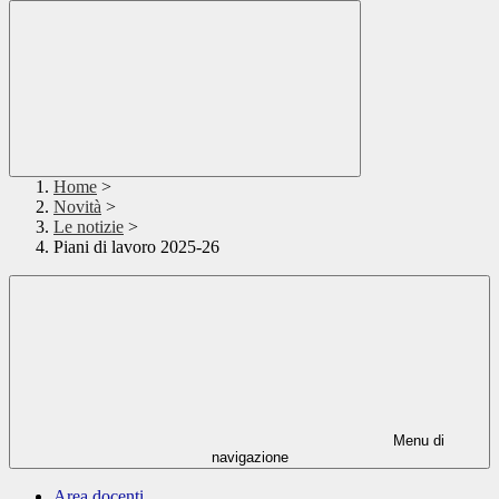
Home
>
Novità
>
Le notizie
>
Piani di lavoro 2025-26
Menu di
navigazione
Area docenti