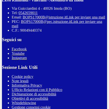
Liceo Rambaldi - Valeriani - Alessandro da Imola
Via Guicciardini 4 - 40026 Imola (BO)
Tel:
0542659011
Email:
BOPS17000B@istruzione.it
Link per inviare una mail
PEC:
BOPS17000B@pec.istruzione.it
Link per inviare una
mail
C.F.: 90049440374
Seguici su
Facebook
Youtube
Instagram
Sezione Link Utili
Cookie policy
Note legali
Informativa Privacy
Ufficio Relazioni con il Pubblico
Dichiarazione di accessibilità
Obiettivi di accessibilità
Whistleblowing
Gestione consensi cookie