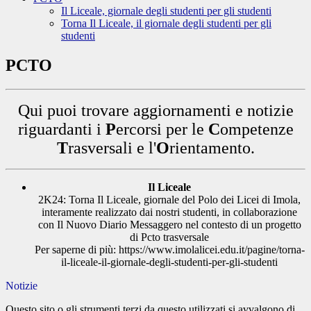
Il Liceale, giornale degli studenti per gli studenti
Torna Il Liceale, il giornale degli studenti per gli
studenti
PCTO
Qui puoi trovare aggiornamenti e notizie
riguardanti i
P
ercorsi per le
C
ompetenze
T
rasversali e l'
O
rientamento.
Il Liceale
2K24: Torna Il Liceale, giornale del Polo dei Licei di Imola,
interamente realizzato dai nostri studenti, in collaborazione
con Il Nuovo Diario Messaggero nel contesto di un progetto
di Pcto trasversale
Per saperne di più: https://www.imolalicei.edu.it/pagine/torna-
il-liceale-il-giornale-degli-studenti-per-gli-studenti
Notizie
Questo sito o gli strumenti terzi da questo utilizzati si avvalgono di