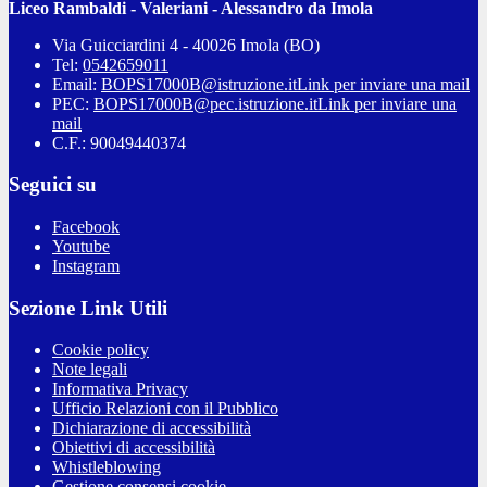
Liceo Rambaldi - Valeriani - Alessandro da Imola
Via Guicciardini 4 - 40026 Imola (BO)
Tel:
0542659011
Email:
BOPS17000B@istruzione.it
Link per inviare una mail
PEC:
BOPS17000B@pec.istruzione.it
Link per inviare una
mail
C.F.: 90049440374
Seguici su
Facebook
Youtube
Instagram
Sezione Link Utili
Cookie policy
Note legali
Informativa Privacy
Ufficio Relazioni con il Pubblico
Dichiarazione di accessibilità
Obiettivi di accessibilità
Whistleblowing
Gestione consensi cookie