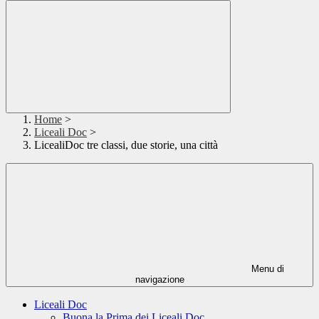
Home
>
Liceali Doc
>
LicealiDoc tre classi, due storie, una città
Menu di
navigazione
Liceali Doc
Buona la Prima dei Liceali Doc