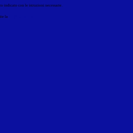
o indicato con le istruzioni necessarie.
ite la
Login Spaggiari