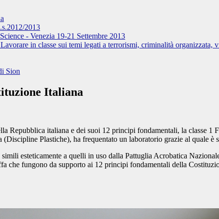
na
s.2012/2013
 Science - Venezia 19-21 Settembre 2013
vorare in classe sui temi legati a terrorismi, criminalità organizzata, v
di Sion
ituzione Italiana
lla Repubblica italiana e dei suoi 12 principi fondamentali, la classe 
scipline Plastiche), ha frequentato un laboratorio grazie al quale è sta
utto simili esteticamente a quelli in uso dalla Pattuglia Acrobatica Nazio
offa che fungono da supporto ai 12 principi fondamentali della Costituzion