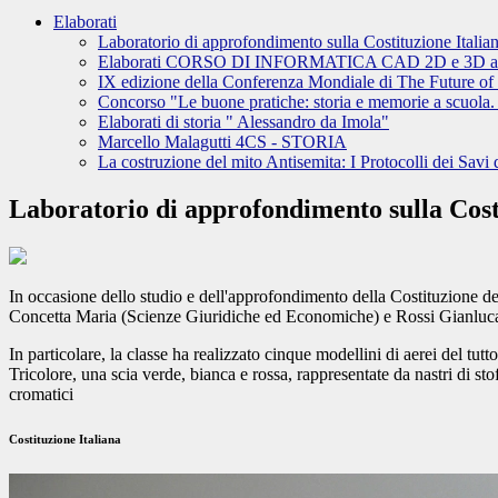
Elaborati
Laboratorio di approfondimento sulla Costituzione Italia
Elaborati CORSO DI INFORMATICA CAD 2D e 3D a.
IX edizione della Conferenza Mondiale di The Future of
Concorso "Le buone pratiche: storia e memorie a scuola. La
Elaborati di storia " Alessandro da Imola"
Marcello Malagutti 4CS - STORIA
La costruzione del mito Antisemita: I Protocolli dei Savi 
Laboratorio di approfondimento sulla Cost
In occasione dello studio e dell'approfondimento della Costituzione de
Concetta Maria (Scienze Giuridiche ed Economiche) e Rossi Gianluca (Di
In particolare, la classe ha realizzato cinque modellini di aerei del t
Tricolore, una scia verde, bianca e rossa, rappresentate da nastri di st
cromatici
Costituzione Italiana