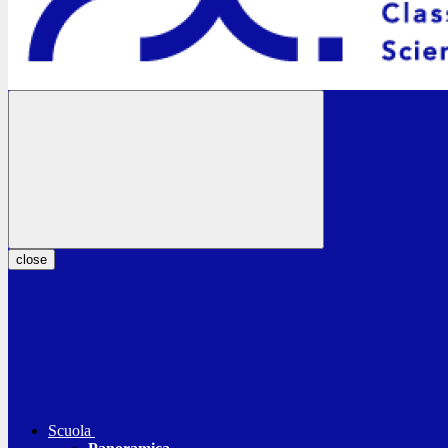
close
Scuola