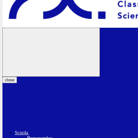
close
Scuola