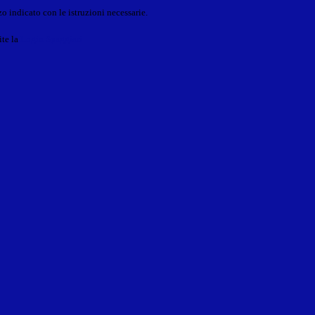
o indicato con le istruzioni necessarie.
ite la
Login Spaggiari