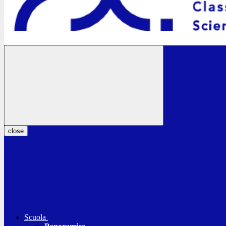
close
Scuola