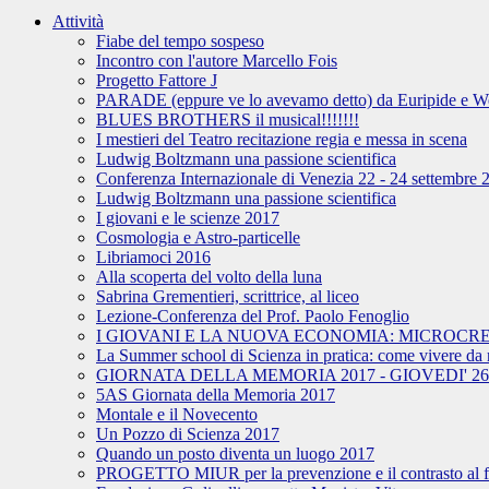
Attività
Fiabe del tempo sospeso
Incontro con l'autore Marcello Fois
Progetto Fattore J
PARADE (eppure ve lo avevamo detto) da Euripide e W
BLUES BROTHERS il musical!!!!!!!
I mestieri del Teatro recitazione regia e messa in scena
Ludwig Boltzmann una passione scientifica
Conferenza Internazionale di Venezia 22 - 24 settembre 
Ludwig Boltzmann una passione scientifica
I giovani e le scienze 2017
Cosmologia e Astro-particelle
Libriamoci 2016
Alla scoperta del volto della luna
Sabrina Grementieri, scrittrice, al liceo
Lezione-Conferenza del Prof. Paolo Fenoglio
I GIOVANI E LA NUOVA ECONOMIA: MICROCR
La Summer school di Scienza in pratica: come vivere da ri
GIORNATA DELLA MEMORIA 2017 - GIOVEDI' 26 GENN
5AS Giornata della Memoria 2017
Montale e il Novecento
Un Pozzo di Scienza 2017
Quando un posto diventa un luogo 2017
PROGETTO MIUR per la prevenzione e il contrasto al fe