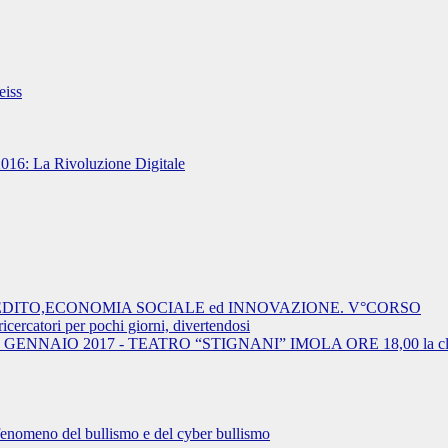
eiss
2016: La Rivoluzione Digitale
EDITO,ECONOMIA SOCIALE ed INNOVAZIONE. V°CORSO
cercatori per pochi giorni, divertendosi
AIO 2017 - TEATRO “STIGNANI” IMOLA ORE 18,00 la classe 5A
nomeno del bullismo e del cyber bullismo