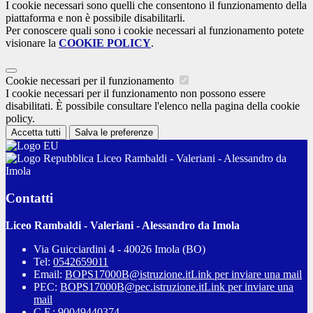
I cookie necessari sono quelli che consentono il funzionamento della
piattaforma e non è possibile disabilitarli.
Per conoscere quali sono i cookie necessari al funzionamento potete
visionare la
COOKIE POLICY
.
Cookie necessari per il funzionamento
I cookie necessari per il funzionamento non possono essere
disabilitati. È possibile consultare l'elenco nella pagina della cookie
policy.
Accetta tutti
Salva le preferenze
Liceo Rambaldi - Valeriani - Alessandro da
Imola
Contatti
Liceo Rambaldi - Valeriani - Alessandro da Imola
Via Guicciardini 4 - 40026 Imola (BO)
Tel:
0542659011
Email:
BOPS17000B@istruzione.it
Link per inviare una mail
PEC:
BOPS17000B@pec.istruzione.it
Link per inviare una
mail
C.F.: 90049440374