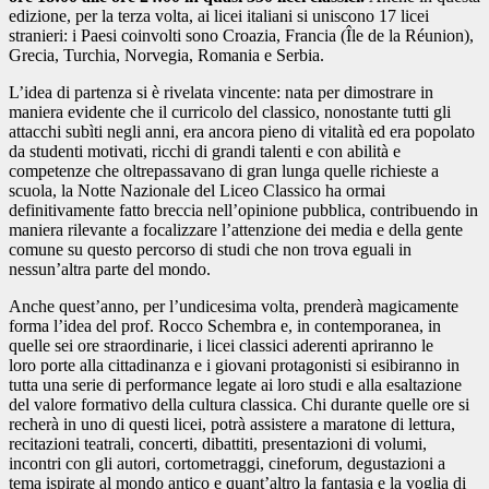
edizione, per la terza volta, ai licei italiani si uniscono 17 licei
stranieri: i Paesi coinvolti sono Croazia, Francia (Île de la Réunion),
Grecia, Turchia, Norvegia, Romania e Serbia.
L’idea di partenza si è rivelata vincente: nata per dimostrare in
maniera evidente che il curricolo del classico, nonostante tutti gli
attacchi subìti negli anni, era ancora pieno di vitalità ed era popolato
da studenti motivati, ricchi di grandi talenti e con abilità e
competenze che oltrepassavano di gran lunga quelle richieste a
scuola, la Notte Nazionale del Liceo Classico ha ormai
definitivamente fatto breccia nell’opinione pubblica, contribuendo in
maniera rilevante a focalizzare l’attenzione dei media e della gente
comune su questo percorso di studi che non trova eguali in
nessun’altra parte del mondo.
Anche quest’anno, per l’undicesima volta, prenderà magicamente
forma l’idea del prof. Rocco Schembra e, in contemporanea, in
quelle sei ore straordinarie, i licei classici aderenti apriranno le
loro porte alla cittadinanza e i giovani protagonisti si esibiranno in
tutta una serie di performance legate ai loro studi e alla esaltazione
del valore formativo della cultura classica. Chi durante quelle ore si
recherà in uno di questi licei, potrà assistere a maratone di lettura,
recitazioni teatrali, concerti, dibattiti, presentazioni di volumi,
incontri con gli autori, cortometraggi, cineforum, degustazioni a
tema ispirate al mondo antico e quant’altro la fantasia e la voglia di