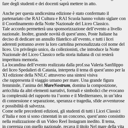
fare degli studenti e dei docenti saprà mettere in atto.
Anche per questa undicesima edizione è stato confermato il
partenariato che RAI Cultura e RAI Scuola hanno voluto siglare con
il Coordinamento della Notte Nazionale del Liceo Classico.
Tale accordo permetterà una sponsorizzazione dell’evento a livello
nazionale. Inoltre, grande novità di quest’anno, Poste Italiane ha
deciso di dedicare un annullo filatelico all’evento, e tutti i licei
aderenti potranno avere la loro cartolina personalizzata col nome del
liceo. Un privilegio unico, da collezionisti, che introduce la Notte
Nazionale del Liceo Classico nella storia italiana di cui resterà
imperitura memoria.
La locandina dell’evento realizzata dalla prof.ssa Valeria Sanfilippo
del liceo Spedalieri di Catania, interpreta il tema di quest’anno per la
XI edizione della NNLC attraverso una sintesi visiva
che rappresenta il viaggio umano per mare. Una grande figura
femminile, l’anima del
MareNostrum
, domina la composizione,
arricchita da altri elementi narrativi, formali e simbolici che evocano
la complessità del rapporto tra l’uomo e il Mediterraneo, in un’idea
di connessione e separazione, speranza e tragedia, sfide avventurose
e possibilità di salvezza.
Come nelle precedenti edizioni, gli studenti di tutti i Licei Classici
d’Italia e non si sono cimentati in un concorso, quest’anno consistito
nella realizzazione di un Video Reel Instagram inedito. Il tema,
in coerenza con quello nazionale, recava il titolo Nel mare della vita