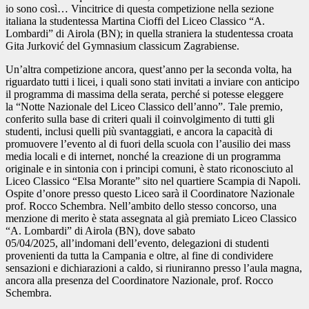
io sono così… Vincitrice di questa competizione nella sezione
italiana la studentessa Martina Cioffi del Liceo Classico “A.
Lombardi” di Airola (BN); in quella straniera la studentessa croata
Gita Jurković del Gymnasium classicum Zagrabiense.
Un’altra competizione ancora, quest’anno per la seconda volta, ha
riguardato tutti i licei, i quali sono stati invitati a inviare con anticipo
il programma di massima della serata, perché si potesse eleggere
la “Notte Nazionale del Liceo Classico dell’anno”. Tale premio,
conferito sulla base di criteri quali il coinvolgimento di tutti gli
studenti, inclusi quelli più svantaggiati, e ancora la capacità di
promuovere l’evento al di fuori della scuola con l’ausilio dei mass
media locali e di internet, nonché la creazione di un programma
originale e in sintonia con i principi comuni, è stato riconosciuto al
Liceo Classico “Elsa Morante” sito nel quartiere Scampia di Napoli.
Ospite d’onore presso questo Liceo sarà il Coordinatore Nazionale
prof. Rocco Schembra. Nell’ambito dello stesso concorso, una
menzione di merito è stata assegnata al già premiato Liceo Classico
“A. Lombardi” di Airola (BN), dove sabato
05/04/2025, all’indomani dell’evento, delegazioni di studenti
provenienti da tutta la Campania e oltre, al fine di condividere
sensazioni e dichiarazioni a caldo, si riuniranno presso l’aula magna,
ancora alla presenza del Coordinatore Nazionale, prof. Rocco
Schembra.