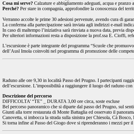
Cosa mi serve?
Calzature e abbigliamento adeguati, acqua e pranzo a
Perché?
Per stare in compagnia, approfondire la conoscenza del territo
Verranno accolte le prime 30 adesioni pervenute, avendo cura di garan
La conferma alla partecipazione sarà inviata agli indirizzi e-mail ind
In caso di maltempo l’iniziativa sarà rinviata a nuova data, previa disp
Per ulteriori informazioni resta a disposizione la prof.ssa E. Cioffi, refe
L’escursione è parte integrante del programma “Scuole che promuovono la
dell’Ausl Imola coinvolti nel programma di promozione delle competen
Raduno alle ore 9,30 in località Passo del Prugno. I partecipanti raggi
dell’escursione. L’impossibilità a raggiungere il luogo del raduno co
Descrizione del percorso
DIFFICOLTA’ “TE” _ DURATA 3,00 ore circa, soste escluse
Bel percorso panoramico che si diparte dal passo del Prugno, sul sentie
Giunti alla torre restaurata di Monte Battaglia ed osservato il panoram
Canovetta, si imbocca la strada sulla sinistra per Chiesola, Cà Bosco,
Si torna infine al Passo del Giogo dove si riprenderanno i mezzi per il 