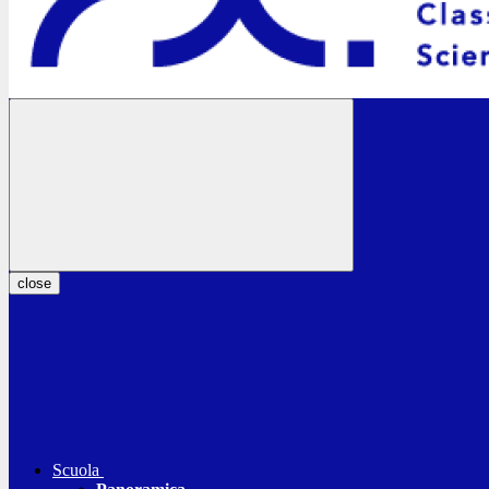
close
Scuola