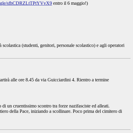
ms.gle/sfhCDRZLtTPtYVvX9
entro il 6 maggio!)
olastica (studenti, genitori, personale scolastico) e agli operatori
rtirà alle ore 8.45 da via Guicciardini 4. Rientro a termine
i un cruentissimo scontro tra forze nazifasciste ed alleati.
iero della Pace, iniziando a scollinare. Poco prima del cimitero di