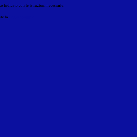
o indicato con le istruzioni necessarie.
ite la
Login Spaggiari