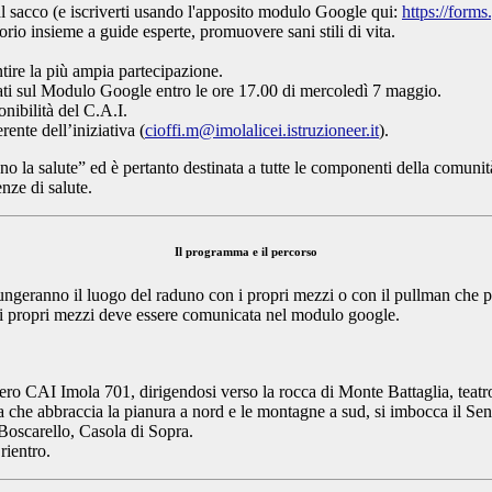
l sacco (e iscriverti usando l'apposito modulo Google qui:
https://for
rio insieme a guide esperte, promuovere sani stili di vita.
tire la più ampia partecipazione.
icati sul Modulo Google entro le ore 17.00 di mercoledì 7 maggio.
onibilità del C.A.I.
rente dell’iniziativa (
cioffi.m@imolalicei.istruzioneer.it
).
 salute” ed è pertanto destinata a tutte le componenti della comunità sc
ze di salute.
Il programma e il percorso
ungeranno il luogo del raduno con i propri mezzi o con il pullman che pa
n i propri mezzi deve essere comunicata nel modulo google.
ro CAI Imola 701, dirigendosi verso la rocca di Monte Battaglia, teatro d
a che abbraccia la pianura a nord e le montagne a sud, si imbocca il Sent
 Boscarello, Casola di Sopra.
rientro.