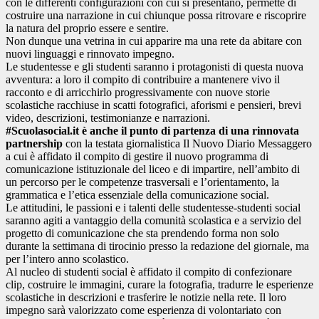
con le differenti configurazioni con cui si presentano, permette di
costruire una narrazione in cui chiunque possa ritrovare e riscoprire
la natura del proprio essere e sentire.
Non dunque una vetrina in cui apparire ma una rete da abitare con
nuovi linguaggi e rinnovato impegno.
Le studentesse e gli studenti saranno i protagonisti di questa nuova
avventura: a loro il compito di contribuire a mantenere vivo il
racconto e di arricchirlo progressivamente con nuove storie
scolastiche racchiuse in scatti fotografici, aforismi e pensieri, brevi
video, descrizioni, testimonianze e narrazioni.
#Scuolasocial.it è anche il punto di partenza di una rinnovata
partnership
con la testata giornalistica Il Nuovo Diario Messaggero
a cui è affidato il compito di gestire il nuovo programma di
comunicazione istituzionale del liceo e di impartire, nell’ambito di
un percorso per le competenze trasversali e l’orientamento, la
grammatica e l’etica essenziale della comunicazione social.
Le attitudini, le passioni e i talenti delle studentesse-studenti social
saranno agiti a vantaggio della comunità scolastica e a servizio del
progetto di comunicazione che sta prendendo forma non solo
durante la settimana di tirocinio presso la redazione del giornale, ma
per l’intero anno scolastico.
Al nucleo di studenti social è affidato il compito di confezionare
clip, costruire le immagini, curare la fotografia, tradurre le esperienze
scolastiche in descrizioni e trasferire le notizie nella rete. Il loro
impegno sarà valorizzato come esperienza di volontariato con