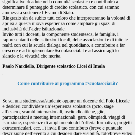
significative ricadute nella comunità scolastica e contribuirà a
determinare il punteggio di credito scolastico, con cui saranno
ammessi a sostenere l’Esame di Stato.
Ringrazio sin da subito tutti coloro che interpreteranno la volontà di
aprirsi a questa nuova esperienza come ampliare gli spazi di
inclusività dell’agire istituzionale.
Invito tutti i docenti, la componente studentesca, le famiglie, i
rappresentanti delle istituzioni locali, delle associazioni e di tutte le
realtà con cui la scuola dialoga nel quotidiano, a contribuire a far
crescere e ad implementare #scuolasocial.it e ad assicuragli lo
slancio e la vivacità che merita.
Paolo Nardiello, Dirigente scolastico Licei di Imola
Come contribuire al programma #scuolasocial.it?
Se sei una studentessa/studente oppure un docente del Polo Liceale
e desideri condividere un’esperienza scolastica (pcto, stage
all’estero, scambi internazionali, uscite didattiche, gite,
partecipazioni a meeting internazionali, gare, olimpiadi, viaggi di
istruzione, esperienze di ampliamento dell’offerta formativa, progetti
extracurriculari, ecc…) invia il tuo contributo (breve e puntuale
descrizione dell’evento a cui desideri dare visibilità, foto/breve video