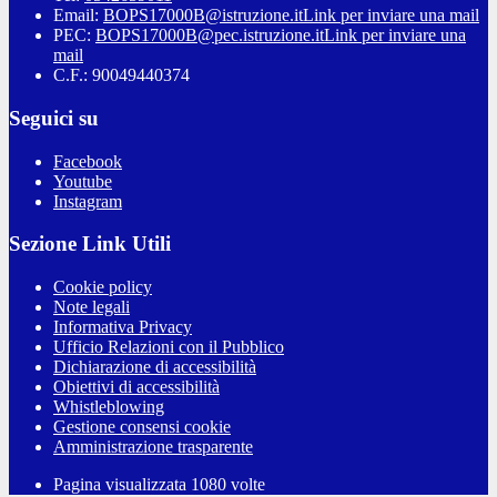
Email:
BOPS17000B@istruzione.it
Link per inviare una mail
PEC:
BOPS17000B@pec.istruzione.it
Link per inviare una
mail
C.F.: 90049440374
Seguici su
Facebook
Youtube
Instagram
Sezione Link Utili
Cookie policy
Note legali
Informativa Privacy
Ufficio Relazioni con il Pubblico
Dichiarazione di accessibilità
Obiettivi di accessibilità
Whistleblowing
Gestione consensi cookie
Amministrazione trasparente
Pagina visualizzata
1080
volte