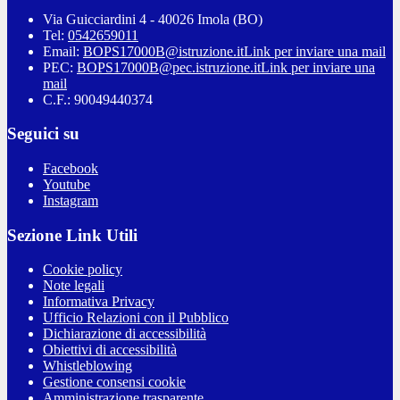
Via Guicciardini 4 - 40026 Imola (BO)
Tel:
0542659011
Email:
BOPS17000B@istruzione.it
Link per inviare una mail
PEC:
BOPS17000B@pec.istruzione.it
Link per inviare una
mail
C.F.: 90049440374
Seguici su
Facebook
Youtube
Instagram
Sezione Link Utili
Cookie policy
Note legali
Informativa Privacy
Ufficio Relazioni con il Pubblico
Dichiarazione di accessibilità
Obiettivi di accessibilità
Whistleblowing
Gestione consensi cookie
Amministrazione trasparente