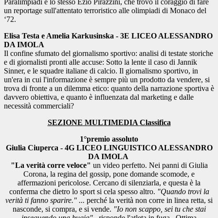
Paralimpiadi e lo stesso Ezio Pirazzini, che trovò il coraggio di fare
un reportage sull'attentato terroristico alle olimpiadi di Monaco del
‘72.
Elisa Testa e Amelia Karkusinska - 3E LICEO ALESSANDRO
DA IMOLA
Il confine sfumato del giornalismo sportivo: analisi di testate storiche
e di giornalisti pronti alle accuse: Sotto la lente il caso di Jannik
Sinner, e le squadre italiane di calcio. Il giornalismo sportivo, in
un'era in cui l'informazione è sempre più un prodotto da vendere, si
trova di fronte a un dilemma etico: quanto della narrazione sportiva è
davvero obiettiva, e quanto è influenzata dal marketing e dalle
necessità commerciali?
SEZIONE MULTIMEDIA
Classifica
1°premio assoluto
Giulia Ciuperca - 4G LICEO LINGUISTICO ALESSANDRO
DA IMOLA
"La verità
corre veloce
"
un video perfetto. Nei panni di Giulia
Corona, la regina del gossip, pone domande scomode, e
affermazioni pericolose. Cercano di silenziarla, e questa è la
conferma che dietro lo sport si cela spesso altro.
"Quando trovi la
verità ti fanno sparire." ...
perché la verità non corre in linea retta, si
nasconde, si compra, e si vende.
"Io non scappo, sei tu che stai
inseguendo una bugia".
..risponde l'atleta in fuga.
Ottima