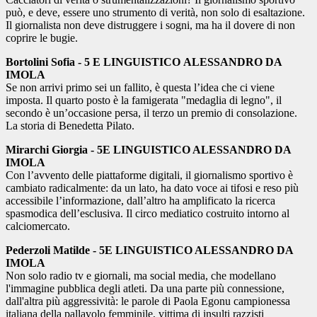
può, e deve, essere uno strumento di verit
à
, non solo di esaltazione.
Il giornalista non deve distruggere i sogni, ma ha il dovere di non
coprire le bugie.
Bortolini Sofia - 5 E LINGUISTICO
ALESSANDRO DA
IMOLA
Se non arrivi primo sei un fallito, è questa l’idea che ci viene
imposta. Il quarto posto è la famigerata "medaglia di legno", il
secondo è un’occasione persa, il terzo un premio di consolazione.
La storia di Benedetta Pilato.
Mirarchi Giorgia - 5E LINGUISTICO ALESSANDRO DA
IMOLA
Con l’avvento delle piattaforme digitali, il giornalismo sportivo è
cambiato radicalmente: da un lato, ha dato voce ai tifosi e reso più
accessibile l’informazione, dall’altro ha amplificato la ricerca
spasmodica dell’esclusiva. Il circo mediatico costruito intorno al
calciomercato.
Pederzoli Matilde - 5E LINGUISTICO ALESSANDRO DA
IMOLA
Non solo radio tv e giornali, ma social media, che modellano
l'immagine pubblica degli atleti. Da una parte più connessione,
dall'altra più aggressività: le parole di Paola Egonu campionessa
italiana della pallavolo femminile, vittima di insulti razzisti