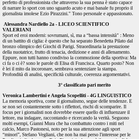
perfetto di professionista che attraverso la sua penna è stato capace
di narrare lo sport con uno sguardo acuto e mai banale fu proprio il
giornalista imolese Ezio Pirazzini." Tono personale e appassionato.
Alessandra Nardiello 2a - LICEO SCIENTIFICO
VALERIANI
Sport ed eroi moderni: sovrumani, sì, ma a “bassa intensità" : Meno
di un battito di ciglia: è questo che ha separato Benedetta Pilato dal
bronzo olimpico dei Giochi di Parigi. Straordinaria la prestazione
della nuotatrice, frutto di tenacia, dedizione e anni di allenamento.
Eppure, non tutti hanno condiviso la commozione della sportiva: Ma
ci fa o ci è? sono le parole di Elisa di Francisca. Quarto posto? Non
è lei il mito da incoronare, sembrava sentenziare la stamp
a.
Profondità di analisi, specificità culturale, coerenza argomentativi.
3° classificato pari merito
Veronica Lambertini e Angela Scopelliti - 4G LINGUISTICO
La memoria sportiva, come il giornalismo, segue delle tendenze. E
se non sei costantemente sotto i riflettori, rischi di scomparire. Il
focus per i giornalisti non dovrebbe essere quello di influenzare il
lettore, ma indagare, raccontando e ricercando la verità. Seguono
molti esempi, Gianni Mura che ha combattuto contro i miti nel
calcio, Marco Pastonesi, noto per la sua attenzione agli sport
“minori”, Stefano Vegliani, che non ha mai perso l'interesse per le