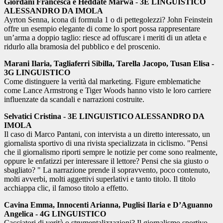
Giordani Francesca e
Heddate Marwa
-
3E LINGUISTICO
ALESSANDRO DA IMOLA
Ayrton Senna, icona di formula 1 o di pettegolezzi? John Feinstein
offre un esempio elegante di come lo sport possa rappresentare
un’arma a doppio taglio: riesce ad offuscare i meriti di un atleta e
ridurlo alla bramosia del pubblico e del proscenio.
Marani Ilaria, Tagliaferri Sibilla, Tarella Jacopo, Tusan Elisa -
3G
LINGUISTICO
Come distinguere la verità dal marketing. Figure emblematiche
come Lance Armstrong e Tiger Woods hanno visto le loro carriere
influenzate da scandali e narrazioni costruite
.
Selvatici Cristina - 3E LINGUISTICO ALESSANDRO DA
IMOLA
Il caso di Marco Pantani, con intervista a un diretto interessato, un
giornalista sportivo di una rivista specializzata in ciclismo. "Pensi
che il giornalismo riporti sempre le notizie per come sono realmente,
oppure le enfatizzi per interessare il lettore? Pensi che sia giusto o
sbagliato? " La narrazione prende il sopravvento, poco contenuto,
molti avverbi, molti aggettivi superlativi e tanto titolo. Il titolo
acchiappa clic, il famoso titolo a effetto.
Cavina Emma, Innocenti Arianna, Puglisi Ilaria e D’Aguanno
Angelica - 4G LINGUISTICO
Cacciatori di verità o strumentalizzazioni? Il giornalismo sportivo