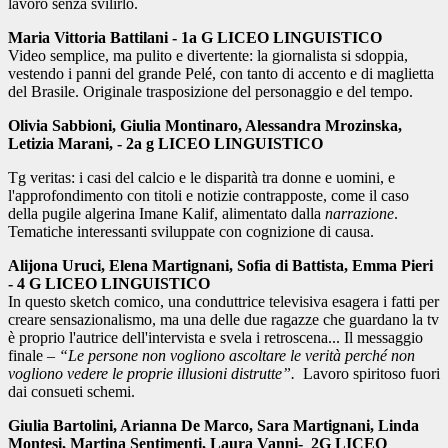
lavoro senza svilirlo.
Maria Vittoria Battilani - 1a G LICEO LINGUISTICO
Video semplice, ma pulito e divertente: la giornalista si sdoppia,
vestendo i panni del grande Pelé, con tanto di accento e di maglietta
del Brasile. Originale trasposizione del personaggio e del tempo.
Olivia Sabbioni, Giulia Montinaro, Alessandra Mrozinska,
Letizia Marani, - 2a g LICEO LINGUISTICO
Tg veritas: i casi del calcio e le disparità tra donne e uomini, e
l'approfondimento con titoli e notizie contrapposte, come il caso
della pugile algerina Imane Kalif, alimentato dalla
narrazione
.
Tematiche interessanti sviluppate con cognizione di causa.
Alijona Uruci, Elena Martignani, Sofia di Battista, Emma Pieri
- 4 G LICEO LINGUISTICO
In questo sketch comico, una conduttrice televisiva esagera i
fatti per
creare sensazionalismo, ma una delle due ragazze che guardano la tv
è proprio l'autrice dell'intervista e svela i retroscena... Il messaggio
finale –
“Le persone non vogliono ascoltare le verità perché non
vogliono vedere le proprie illusioni distrutte”.
Lavoro spiritoso fuori
dai consueti schemi.
Giulia Bartolini, Arianna De Marco, Sara Martignani, Linda
Montesi, Martina Sentimenti, Laura Vanni-
2G LICEO