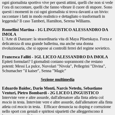
ogni giornalista sportivo vive per questi attimi, quelli che non si vede
l’ora di raccontare, quelli che fanno vibrare il cuore di stupore. Sono
questi i momenti in cui ogni giornalista si trova davanti a un bivio:
raccontare i fatti in modo realistico e dettagliato o trasformarli in
leggenda? Il caso Tamberi, Hamilton, Serena Williams.
Romellini Martina - 1G LINGUISTICO ALESSANDRO DA
IMOLA
L’Arte di Danzare: la straordinaria vita di Maya Plisetskaya. Forza e
delicatezza di una grande ballerina, ma anche una donna
rivoluzionaria, che si oppose ai controlli ferrei del regime sovietico.
Francesca Falliti - 1GL LICEO ALESSANDRO DA IMOLA
Epiteti formulari? I giornalisti coniano soprannomi che restano
potenti: Messi La pulce, Nuvolari "Nivola", Pellegrini "Divina",
Schumacher "il kaiser", Senna "Magic"
Sezione multimedia
Eduardo Baidoc, Dario Monti, Narcis Netedu, Sebastiano
Venturi, Pietro Bombardi -
2G LICEO LINGUISTICO
Interviste vere e altre assurde, dall'allenatore alla finta atleta col
mocio
in testa. Interviste vere e altre assurde, dall'allenatore alla finta
atleta col
mocio
in testa.
Efficace denuncia su doping e corruzione
nello sport con geniali e spiritosi siparietti che alleggeriscono il