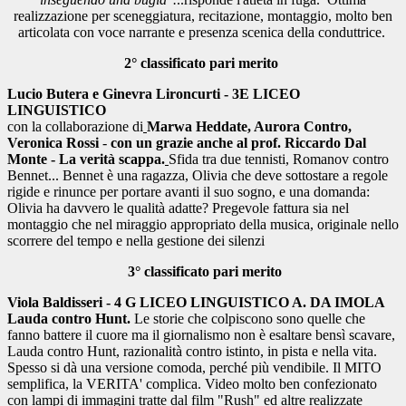
realizzazione per sceneggiatura, recitazione, montaggio, molto ben
articolata con voce narrante e presenza scenica della conduttrice.
2° classificato pari merito
Lucio Butera e Ginevra Lironcurti - 3E LICEO
LINGUISTICO
con la collaborazione di
Marwa Heddate, Aurora Contro,
Veronica Rossi
-
con un grazie anche al prof. Riccardo Dal
Monte -
La verità scappa.
Sfida tra due tennisti, Romanov contro
Bennet... Bennet è una ragazza, Olivia che deve sottostare a regole
rigide e rinunce per portare avanti il suo sogno, e una domanda:
Olivia ha davvero le qualità adatte? Pregevole fattura sia nel
montaggio che nel miraggio appropriato della musica, originale nello
scorrere del tempo e nella gestione dei silenzi
3° classificato pari merito
Viola Baldisseri - 4 G LICEO LINGUISTICO A. DA IMOLA
Lauda contro Hunt.
Le storie che colpiscono sono quelle che
fanno battere il cuore ma il giornalismo non è esaltare bensì scavare,
Lauda contro Hunt, razionalità contro istinto, in pista e nella vita.
Spesso si dà una versione comoda, perché più vendibile. Il MITO
semplifica, la VERITA' complica. Video molto ben confezionato
con lampi di immagini tratte dal film "Rush" ed altre realizzate