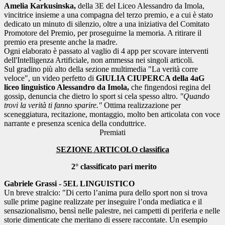
Amelia Karkusinska,
della 3E del Liceo Alessandro da Imola,
vincitrice insieme a una compagna del terzo premio, e a cui è stato
dedicato un minuto di silenzio, oltre a una iniziativa del Comitato
Promotore del Premio, per proseguirne la memoria. A ritirare il
premio era presente anche la madre.
Ogni elaborato è passato al vaglio di 4 app per scovare interventi
dell'Intelligenza Artificiale, non ammessa nei singoli articoli.
Sul gradino più alto della sezione multimedia "La verità corre
veloce", un video perfetto di
GIULIA CIUPERCA della 4aG
liceo linguistico Alessandro da Imola,
che fingendosi regina del
gossip, denuncia che dietro lo sport si cela spesso altro.
"Quando
trovi la verità ti fanno sparire."
Ottima realizzazione per
sceneggiatura, recitazione, montaggio, molto ben articolata con voce
narrante e presenza scenica della conduttrice.
Premiati
SEZIONE ARTICOLO classifica
2° classificato pari merito
Gabriele Grassi - 5EL LINGUISTICO
Un breve stralcio: "Di certo l’anima pura dello sport non si trova
sulle prime pagine realizzate per inseguire l’onda mediatica e il
sensazionalismo, bensì nelle palestre, nei campetti di periferia e nelle
storie dimenticate che meritano di essere raccontate. Un esempio