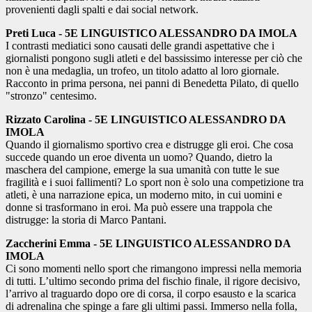
provenienti dagli spalti e dai social network.
Preti Luca - 5E LINGUISTICO ALESSANDRO DA IMOLA
I contrasti mediatici sono causati delle grandi aspettative che i
giornalisti pongono sugli atleti e del bassissimo interesse per ciò che
non è una medaglia, un trofeo, un titolo adatto al loro giornale.
Racconto in prima persona, nei panni di Benedetta Pilato, di quello
"stronzo" centesimo.
Rizzato Carolina - 5E LINGUISTICO ALESSANDRO DA
IMOLA
Quando il giornalismo sportivo crea e distrugge gli eroi. Che cosa
succede quando un eroe diventa un uomo? Quando, dietro la
maschera del campione, emerge la sua umanità con tutte le sue
fragilità e i suoi fallimenti? Lo sport non è solo una competizione tra
atleti, è una narrazione epica, un moderno mito, in cui uomini e
donne si trasformano in eroi. Ma può essere una trappola che
distrugge: la storia di Marco Pantani.
Zaccherini Emma - 5E LINGUISTICO ALESSANDRO DA
IMOLA
Ci sono momenti nello sport che rimangono impressi nella memoria
di tutti. L’ultimo secondo prima del fischio finale, il rigore decisivo,
l’arrivo al traguardo dopo ore di corsa, il corpo esausto e la scarica
di adrenalina che spinge a fare gli ultimi passi. Immerso nella folla,