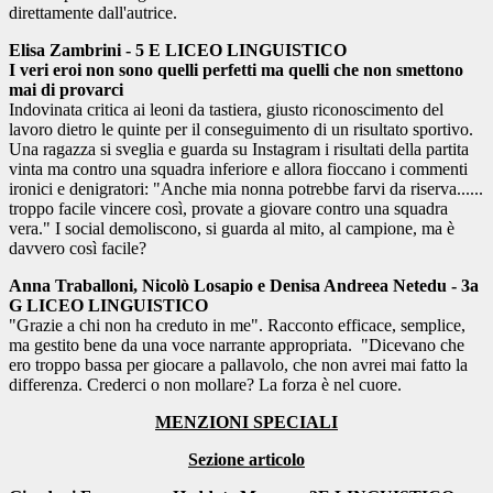
direttamente dall'autrice.
Elisa Zambrini - 5 E LICEO LINGUISTICO
I veri eroi non sono quelli perfetti ma quelli che non smettono
mai di provarci
Indovinata critica ai leoni da tastiera, giusto riconoscimento del
lavoro dietro le quinte per il conseguimento di un risultato sportivo.
Una ragazza si sveglia e guarda su Instagram i risultati della partita
vinta ma contro una squadra inferiore e allora fioccano i commenti
ironici e denigratori: "Anche mia nonna potrebbe farvi da riserva......
troppo facile vincere così, provate a giovare contro una squadra
vera." I social demoliscono, si guarda al mito, al campione, ma è
davvero così facile?
Anna Traballoni, Nicolò Losapio e Denisa Andreea Netedu - 3a
G LICEO LINGUISTICO
"Grazie a chi non ha creduto in me". Racconto efficace, semplice,
ma gestito bene da una voce narrante appropriata.
"Dicevano che
ero troppo bassa per giocare a pallavolo, che non avrei mai fatto la
differenza. Crederci o non mollare? La forza è nel cuore.
MENZIONI SPECIALI
Sezione articolo