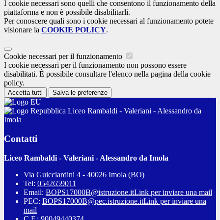
I cookie necessari sono quelli che consentono il funzionamento della
piattaforma e non è possibile disabilitarli.
Per conoscere quali sono i cookie necessari al funzionamento potete
visionare la
COOKIE POLICY
.
Cookie necessari per il funzionamento
I cookie necessari per il funzionamento non possono essere
disabilitati. È possibile consultare l'elenco nella pagina della cookie
policy.
Accetta tutti
Salva le preferenze
Liceo Rambaldi - Valeriani - Alessandro da
Imola
Contatti
Liceo Rambaldi - Valeriani - Alessandro da Imola
Via Guicciardini 4 - 40026 Imola (BO)
Tel:
0542659011
Email:
BOPS17000B@istruzione.it
Link per inviare una mail
PEC:
BOPS17000B@pec.istruzione.it
Link per inviare una
mail
C.F.: 90049440374