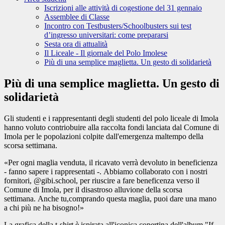
Iscrizioni alle attività di cogestione del 31 gennaio
Assemblee di Classe
Incontro con Testbusters/Schoolbusters sui test
d’ingresso universitari: come prepararsi
Sesta ora di attualità
Il Liceale - Il giornale del Polo Imolese
Più di una semplice maglietta. Un gesto di solidarietà
Più di una semplice maglietta. Un gesto di
solidarietà
Gli studenti e i rappresentanti degli studenti del polo liceale di Imola
hanno voluto contriobuire alla raccolta fondi lanciata dal Comune di
Imola per le popolazioni colpite dall'emergenza maltempo della
scorsa settimana.
«Per ogni maglia venduta, il ricavato verrà devoluto in beneficienza
- fanno sapere i rappresentati -. Abbiamo collaborato con i nostri
fornitori, @gibi.school, per riuscire a fare beneficenza verso il
Comune di Imola, per il disastroso alluvione della scorsa
settimana. Anche tu,comprando questa maglia, puoi dare una mano
a chi più ne ha bisogno!»
La grafica della t-shirt è ispirata all'iconica copertina dell'album "If