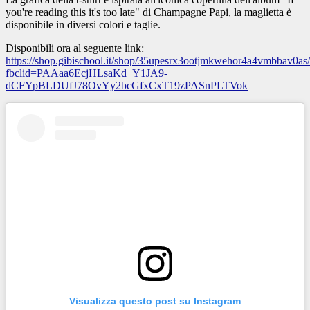
you're reading this it's too late" di Champagne Papi, la maglietta è
disponibile in diversi colori e taglie.
Disponibili ora al seguente link:
https://shop.gibischool.it/shop/35upesrx3ootjmkwehor4a4vmbbav0as
fbclid=PAAaa6EcjHLsaKd_Y1JA9-
dCFYpBLDUfJ78OvYy2bcGfxCxT19zPASnPLTVok
Visualizza questo post su Instagram