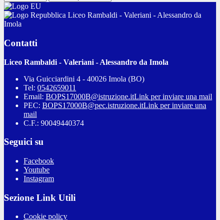
Liceo Rambaldi - Valeriani - Alessandro da
Imola
Contatti
Liceo Rambaldi - Valeriani - Alessandro da Imola
Via Guicciardini 4 - 40026 Imola (BO)
Tel:
0542659011
Email:
BOPS17000B@istruzione.it
Link per inviare una mail
PEC:
BOPS17000B@pec.istruzione.it
Link per inviare una
mail
C.F.: 90049440374
Seguici su
Facebook
Youtube
Instagram
Sezione Link Utili
Cookie policy