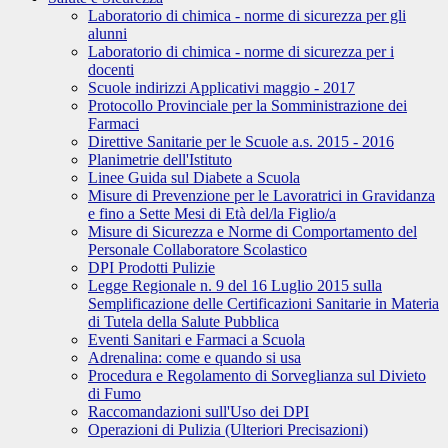
Laboratorio di chimica - norme di sicurezza per gli
alunni
Laboratorio di chimica - norme di sicurezza per i
docenti
Scuole indirizzi Applicativi maggio - 2017
Protocollo Provinciale per la Somministrazione dei
Farmaci
Direttive Sanitarie per le Scuole a.s. 2015 - 2016
Planimetrie dell'Istituto
Linee Guida sul Diabete a Scuola
Misure di Prevenzione per le Lavoratrici in Gravidanza
e fino a Sette Mesi di Età del/la Figlio/a
Misure di Sicurezza e Norme di Comportamento del
Personale Collaboratore Scolastico
DPI Prodotti Pulizie
Legge Regionale n. 9 del 16 Luglio 2015 sulla
Semplificazione delle Certificazioni Sanitarie in Materia
di Tutela della Salute Pubblica
Eventi Sanitari e Farmaci a Scuola
Adrenalina: come e quando si usa
Procedura e Regolamento di Sorveglianza sul Divieto
di Fumo
Raccomandazioni sull'Uso dei DPI
Operazioni di Pulizia (Ulteriori Precisazioni)