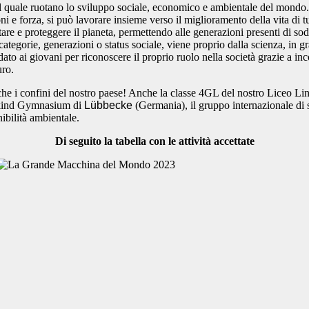
 quale ruotano lo sviluppo sociale, economico e ambientale del mondo. S
 e forza, si può lavorare insieme verso il miglioramento della vita di t
tare e proteggere il pianeta, permettendo alle generazioni presenti di so
egorie, generazioni o status sociale, viene proprio dalla scienza, in grad
i giovani per riconoscere il proprio ruolo nella società grazie a incontr
uro.
 i confini del nostro paese! Anche la classe 4GL del nostro Liceo Lingui
tekind Gymnasium di
L
ü
bbecke
(
Germania), il gruppo internazionale di s
ibilità ambientale.
Di seguito la tabella con le attività accettate