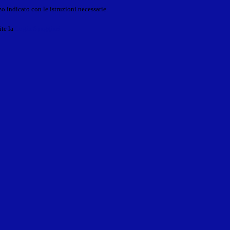
o indicato con le istruzioni necessarie.
ite la
Login Spaggiari