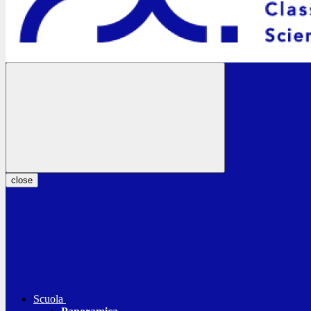
close
Scuola