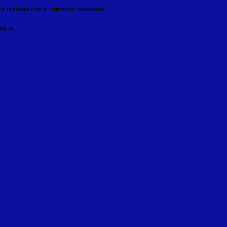
o indicato con le istruzioni necessarie.
ite la
Login Spaggiari