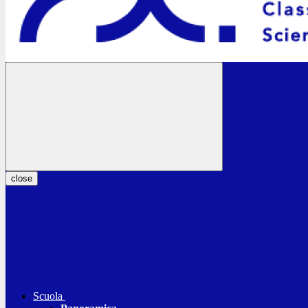
close
Scuola