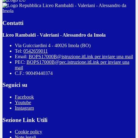
Liceo Rambaldi - Valeriani - Alessandro da
Imola
Contatti
Liceo Rambaldi - Valeriani - Alessandro da Imola
Via Guicciardini 4 - 40026 Imola (BO)
Tel:
0542659011
Email:
BOPS17000B@istruzione.it
Link per inviare una mail
PEC:
BOPS17000B@pec.istruzione.it
Link per inviare una
mail
C.F.: 90049440374
Seguici su
Facebook
Youtube
Instagram
Sezione Link Utili
Cookie policy
Note legali