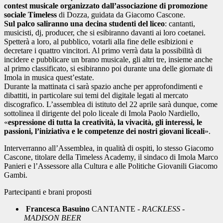
contest musicale organizzato dall’associazione di promozione
sociale Timeless
di Dozza, guidata da Giacomo Cascone.
Sul palco saliranno una decina studenti del liceo
: cantanti,
musicisti, dj, producer, che si esibiranno davanti ai loro coetanei.
Spetterà a loro, al pubblico, votarli alla fine delle esibizioni e
decretare i quattro vincitori. Al primo verrà data la possibilità di
incidere e pubblicare un brano musicale, gli altri tre, insieme anche
al primo classificato, si esibiranno poi durante una delle giornate di
Imola in musica quest’estate.
Durante la mattinata ci sarà spazio anche per approfondimenti e
dibattiti, in particolare sui temi del digitale legati al mercato
discografico. L’assemblea di istituto del 22 aprile sarà dunque, come
sottolinea il dirigente del polo liceale di Imola Paolo Nardiello,
«
espressione di tutta la creatività, la vivacità, gli interessi, le
passioni, l’iniziativa e le competenze dei nostri giovani liceali
».
Interverranno all’Assemblea, in qualità di ospiti, lo stesso Giacomo
Cascone, titolare della Timeless Academy, il sindaco di Imola Marco
Panieri e l’Assessore alla Cultura e alle Politiche Giovanili Giacomo
Gambi.
Partecipanti e brani proposti
Francesca Basuino
CANTANTE -
RACKLESS -
MADISON BEER