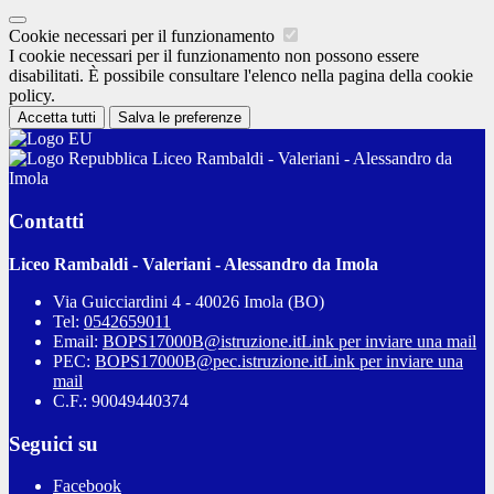
Cookie necessari per il funzionamento
I cookie necessari per il funzionamento non possono essere
disabilitati. È possibile consultare l'elenco nella pagina della cookie
policy.
Accetta tutti
Salva le preferenze
Liceo Rambaldi - Valeriani - Alessandro da
Imola
Contatti
Liceo Rambaldi - Valeriani - Alessandro da Imola
Via Guicciardini 4 - 40026 Imola (BO)
Tel:
0542659011
Email:
BOPS17000B@istruzione.it
Link per inviare una mail
PEC:
BOPS17000B@pec.istruzione.it
Link per inviare una
mail
C.F.: 90049440374
Seguici su
Facebook