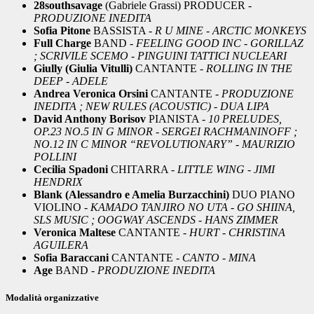
28southsavage
(Gabriele Grassi) PRODUCER -
PRODUZIONE INEDITA
Sofia Pitone
BASSISTA -
R U MINE - ARCTIC MONKEYS
Full Charge
BAND -
FEELING GOOD INC - GORILLAZ
; SCRIVILE SCEMO - PINGUINI TATTICI NUCLEARI
Giully (Giulia Vitulli)
CANTANTE -
ROLLING IN THE
DEEP - ADELE
Andrea Veronica Orsini
CANTANTE -
PRODUZIONE
INEDITA ; NEW RULES (ACOUSTIC) - DUA LIPA
David Anthony Borisov
PIANISTA -
10 PRELUDES,
OP.23 NO.5 IN G MINOR - SERGEI RACHMANINOFF ;
NO.12 IN C MINOR “REVOLUTIONARY” - MAURIZIO
POLLINI
Cecilia Spadoni
CHITARRA -
LITTLE WING - JIMI
HENDRIX
Blank (Alessandro e Amelia Burzacchini)
DUO PIANO
VIOLINO -
KAMADO TANJIRO NO UTA - GO SHIINA,
SLS MUSIC ; OOGWAY ASCENDS - HANS ZIMMER
Veronica Maltese
CANTANTE -
HURT - CHRISTINA
AGUILERA
Sofia Baraccani
CANTANTE -
CANTO - MINA
Age
BAND -
PRODUZIONE INEDITA
Modalità organizzative