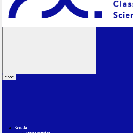
close
Scuola