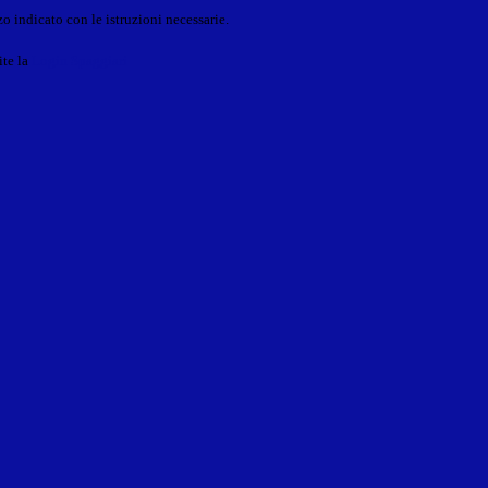
o indicato con le istruzioni necessarie.
ite la
Login Spaggiari