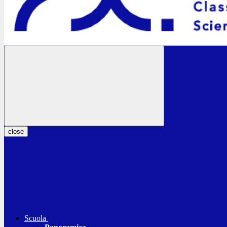
close
Scuola