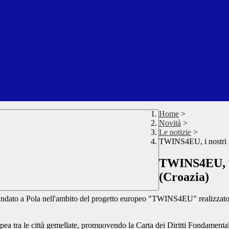
Home
>
Novità
>
Le notizie
>
TWINS4EU, i nostri st
TWINS4EU, i n
(Croazia)
 è andato a Pola nell'ambito del progetto europeo "TWINS4EU" realizza
ea tra le città gemellate, promuovendo la Carta dei Diritti Fondamenta