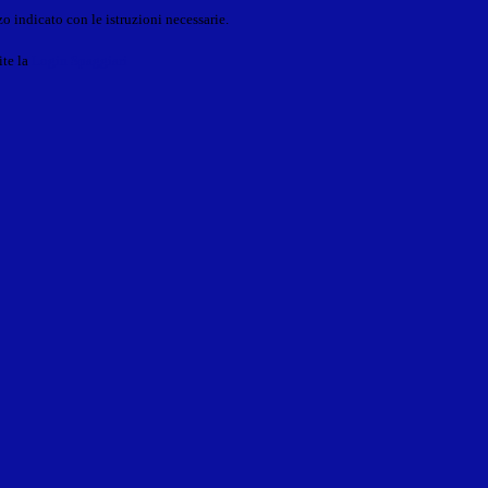
o indicato con le istruzioni necessarie.
ite la
Login Spaggiari