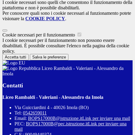
I cookie necessari sono quelli che consentono il funzionamento della
piattaforma e non è possibile disabilitarli.
Per conoscere quali sono i cookie necessari al funzionamento potete
visionare la
COOKIE POLICY
.
Cookie necessari per il funzionamento
I cookie necessari per il funzionamento non possono essere
disabilitati. È possibile consultare l'elenco nella pagina della cookie
policy.
Accetta tutti
Salva le preferenze
Liceo Rambaldi - Valeriani - Alessandro da
Imola
Contatti
Liceo Rambaldi - Valeriani - Alessandro da Imola
Via Guicciardini 4 - 40026 Imola (BO)
Tel:
0542659011
Email:
BOPS17000B@istruzione.it
Link per inviare una mail
PEC:
BOPS17000B@pec.istruzione.it
Link per inviare una
mail
C.F.: 90049440374