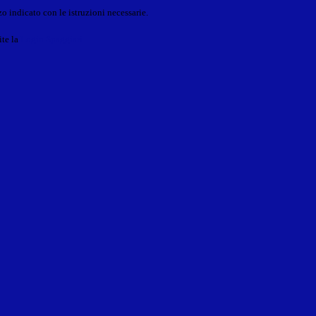
o indicato con le istruzioni necessarie.
ite la
Login Spaggiari