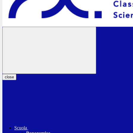
close
Scuola