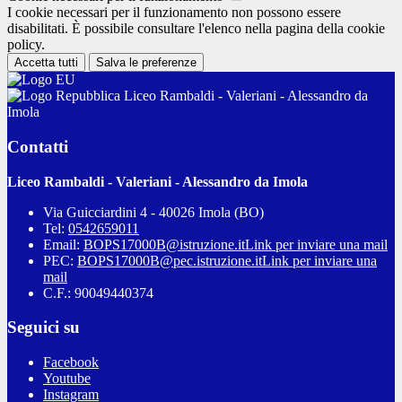
I cookie necessari per il funzionamento non possono essere
disabilitati. È possibile consultare l'elenco nella pagina della cookie
policy.
Accetta tutti
Salva le preferenze
Liceo Rambaldi - Valeriani - Alessandro da
Imola
Contatti
Liceo Rambaldi - Valeriani - Alessandro da Imola
Via Guicciardini 4 - 40026 Imola (BO)
Tel:
0542659011
Email:
BOPS17000B@istruzione.it
Link per inviare una mail
PEC:
BOPS17000B@pec.istruzione.it
Link per inviare una
mail
C.F.: 90049440374
Seguici su
Facebook
Youtube
Instagram