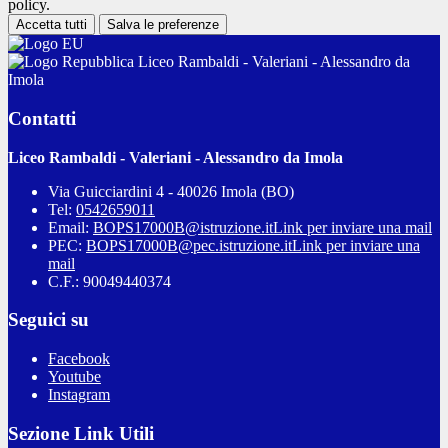
policy.
Accetta tutti
Salva le preferenze
Liceo Rambaldi - Valeriani - Alessandro da
Imola
Contatti
Liceo Rambaldi - Valeriani - Alessandro da Imola
Via Guicciardini 4 - 40026 Imola (BO)
Tel:
0542659011
Email:
BOPS17000B@istruzione.it
Link per inviare una mail
PEC:
BOPS17000B@pec.istruzione.it
Link per inviare una
mail
C.F.: 90049440374
Seguici su
Facebook
Youtube
Instagram
Sezione Link Utili