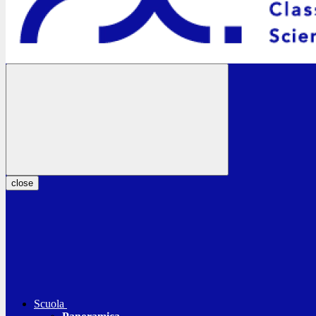
close
Scuola