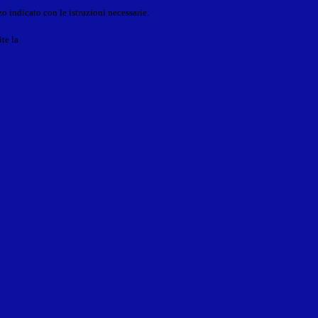
o indicato con le istruzioni necessarie.
ite la
Login Spaggiari