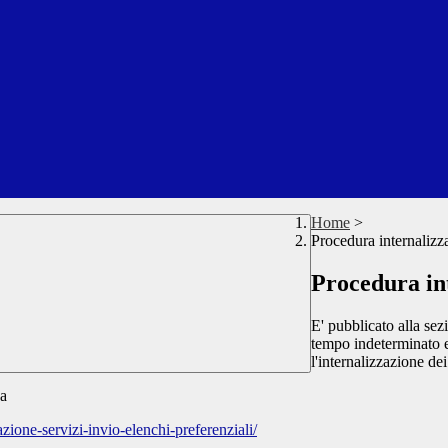
Home
>
Procedura internalizza
Procedura int
E' pubblicato alla sez
tempo indeterminato e 
l'internalizzazione de
na
azione-servizi-invio-elenchi-preferenziali/