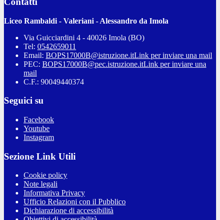
Contatti
Liceo Rambaldi - Valeriani - Alessandro da Imola
Via Guicciardini 4 - 40026 Imola (BO)
Tel:
0542659011
Email:
BOPS17000B@istruzione.it
Link per inviare una mail
PEC:
BOPS17000B@pec.istruzione.it
Link per inviare una
mail
C.F.: 90049440374
Seguici su
Facebook
Youtube
Instagram
Sezione Link Utili
Cookie policy
Note legali
Informativa Privacy
Ufficio Relazioni con il Pubblico
Dichiarazione di accessibilità
Obiettivi di accessibilità