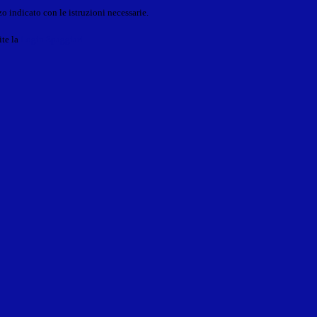
o indicato con le istruzioni necessarie.
ite la
Login Spaggiari