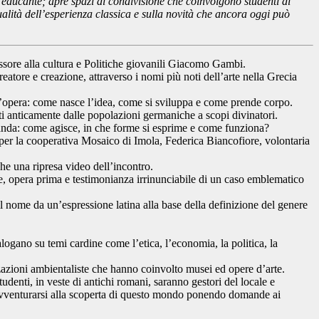
à educante; apre spazi di condivisione che coinvolgono studenti di
attualità dell’esperienza classica e sulla novità che ancora oggi può
essore alla cultura e Politiche giovanili Giacomo Gambi.
creatore e creazione, attraverso i nomi più noti dell’arte nella Grecia
un’opera: come nasce l’idea, come si sviluppa e come prende corpo.
sati anticamente dalle popolazioni germaniche a scopi divinatori.
anda: come agisce, in che forme si esprime e come funziona?
e per la cooperativa Mosaico di Imola, Federica Biancofiore, volontaria
he una ripresa video dell’incontro.
e, opera prima e testimonianza irrinunciabile di un caso emblematico
 il nome da un’espressione latina alla base della definizione del genere
ialogano su temi cardine come l’etica, l’economia, la politica, la
nizzazioni ambientaliste che hanno coinvolto musei ed opere d’arte.
denti, in veste di antichi romani, saranno gestori del locale e
 avventurarsi alla scoperta di questo mondo ponendo domande ai