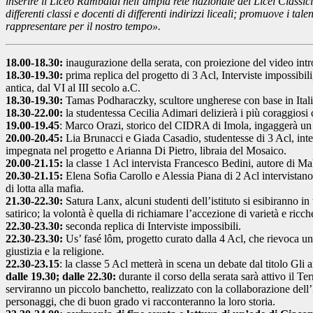
inserire il Liceo Rambaldi nell’ampia rete nazionale dei Licei Classic
differenti classi e docenti di differenti indirizzi liceali; promuove i ta
rappresentare per il nostro tempo».
18.00-18.30:
inaugurazione della serata, con proiezione del video intr
18.30-19.30:
prima replica del progetto di 3 Acl, Interviste impossibili
antica, dal VI al III secolo a.C.
18.30-19.30:
Tamas Podharaczky, scultore ungherese con base in Italia
18.30-22.00:
la studentessa Cecilia Adimari delizierà i più coraggiosi 
19.00-19.45
: Marco Orazi, storico del CIDRA di Imola, ingaggerà un 
20.00-20.45:
Lia Brunacci e Giada Casadio, studentesse di 3 Acl, inter
impegnata nel progetto e Arianna Di Pietro, libraia del Mosaico.
20.00-21.15:
la classe 1 Acl intervista Francesco Bedini, autore di Ma
20.30-21.15:
Elena Sofia Carollo e Alessia Piana di 2 Acl intervistan
di lotta alla mafia.
21.30-22.30:
Satura Lanx, alcuni studenti dell’istituto si esibiranno in
satirico; la volontà è quella di richiamare l’accezione di varietà e ricch
22.30-23.30:
seconda replica di Interviste impossibili.
22.30-23.30:
Us’ fasé lôm, progetto curato dalla 4 Acl, che rievoca un s
giustizia e la religione.
22.30-23.15
: la classe 5 Acl metterà in scena un debate dal titolo Gli
dalle 19.30; dalle 22.30:
durante il corso della serata sarà attivo il 
serviranno un piccolo banchetto, realizzato con la collaborazione de
personaggi, che di buon grado vi racconteranno la loro storia.