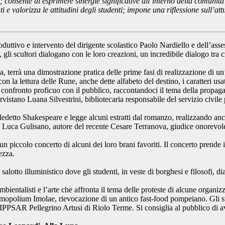
i; consente di esprimere sinergie significative all’interno della comunit
lenti e valorizza le attitudini degli studenti; impone una riflessione sull’
oduttivo e intervento del dirigente scolastico Paolo Nardiello e dell’ass
, gli scultori dialogano con le loro creazioni, un incredibile dialogo tra 
, terrà una dimostrazione pratica delle prime fasi di realizzazione di 
con la lettura delle Rune, anche dette alfabeto del destino, i caratteri u
confronto proficuo con il pubblico, raccontandoci il tema della propag
vistano Luana Silvestrini, bibliotecaria responsabile del servizio civil
ledetto Shakespeare e legge alcuni estratti dal romanzo, realizzando anc
o Luca Gulisano, autore del recente Cesare Terranova, giudice onorevol
 un piccolo concerto di alcuni dei loro brani favoriti. Il concerto prende
ezza.
alotto illuministico dove gli studenti, in veste di borghesi e filosofi, d
 ambientalisti e l’arte che affronta il tema delle proteste di alcune orga
Termopolium Imolae, rievocazione di un antico fast-food pompeiano. Gli stu
ll’IPPSAR Pellegrino Artusi di Riolo Terme. Si consiglia al pubblico di