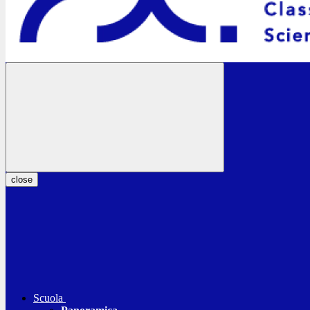
close
Scuola