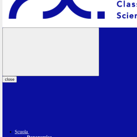
close
Scuola