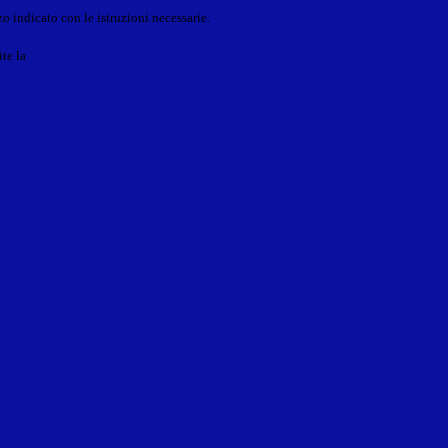
o indicato con le istruzioni necessarie.
ite la
Login Spaggiari