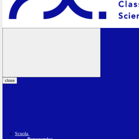
close
Scuola