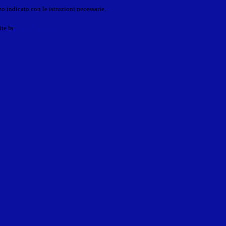
o indicato con le istruzioni necessarie.
ite la
Login Spaggiari