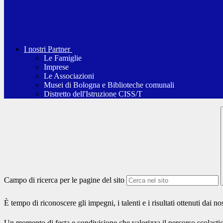
I nostri Partner
Le Famiglie
Imprese
Le Associazioni
Musei di Bologna e Biblioteche comunali
Distretto dell'Istruzione CISS/T
Campo di ricerca per le pagine del sito
È tempo di riconoscere gli impegni, i talenti e i risultati ottenuti dai 
Un momento di festa e condivisione che valorizza il percorso scolastico