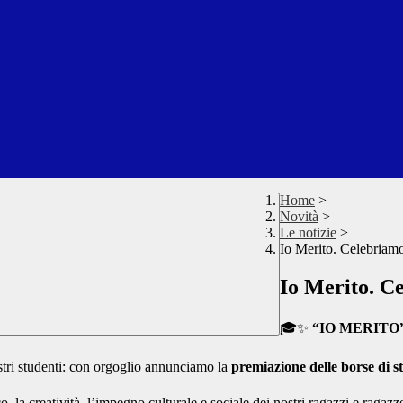
Home
>
Novità
>
Le notizie
>
Io Merito. Celebriamo
Io Merito. Ce
🎓✨
“IO MERITO” – 
nostri studenti: con orgoglio annunciamo la
premiazione delle borse di s
, la creatività, l’impegno culturale e sociale dei nostri ragazzi e ragaz