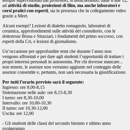
sempre supervisionati dai professori, si dedicheranno, dalle 8 alle 12,
ad
attività di studio, proiezioni di film, ma anche laboratori e
corsi pratici con esperti
, sia in presenza che in collegamento video
grazie a Meet.
Alcuni esempi? Lezioni di dialetto romagnolo, laboratori di
ceramica, approfondimenti sulle attività del consultorio, con le
dottoresse Brusa e Strazzari, i fondamenti del primo soccorso, con
esperti della Cri, e lezioni di giornalismo.
Un’occasione per approfondire temi che durante l’anno non
vengono affrontati e per dare agli studenti l’opportunità di trattare i
propri interessi personali in autonomia. Per chi dovesse mancare...
non temete, le assenze non verranno aggiunte nel conteggio delle
assenze consentite e, pertanto, non sarà necessaria la giustificazione.
Per tutti l’orario previsto sarà il seguente:
Ingresso: ore 8,00-8,15
Sistemazione nelle aule: ore 8,15-8,30
I turno: ore 8,30-10,00
Intervallo: ore 10,00-10,30
II turno: ore 10,30-12,00
Uscita: ore 12,00
- Gli studenti delle classi del secondo biennio e ultimo anno
svolgeranno