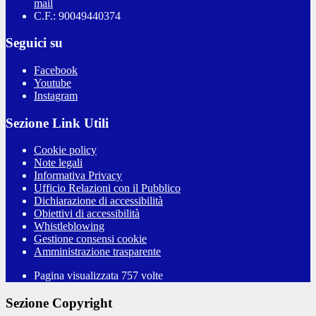
mail
C.F.: 90049440374
Seguici su
Facebook
Youtube
Instagram
Sezione Link Utili
Cookie policy
Note legali
Informativa Privacy
Ufficio Relazioni con il Pubblico
Dichiarazione di accessibilità
Obiettivi di accessibilità
Whistleblowing
Gestione consensi cookie
Amministrazione trasparente
Pagina visualizzata
757
volte
Sezione Copyright