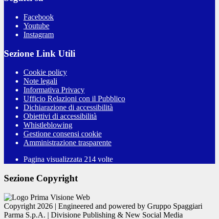
Facebook
Youtube
Instagram
Sezione Link Utili
Cookie policy
Note legali
Informativa Privacy
Ufficio Relazioni con il Pubblico
Dichiarazione di accessibilità
Obiettivi di accessibilità
Whistleblowing
Gestione consensi cookie
Amministrazione trasparente
Pagina visualizzata
214
volte
Sezione Copyright
Copyright 2026 | Engineered and powered by Gruppo Spaggiari
Parma S.p.A. | Divisione Publishing & New Social Media