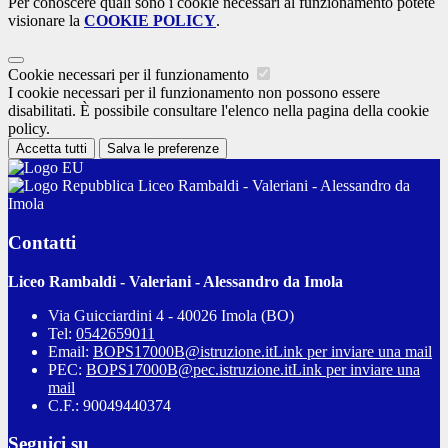
Per conoscere quali sono i cookie necessari al funzionamento potete
visionare la
COOKIE POLICY
.
Cookie necessari per il funzionamento
I cookie necessari per il funzionamento non possono essere
disabilitati. È possibile consultare l'elenco nella pagina della cookie
policy.
Accetta tutti
Salva le preferenze
Liceo Rambaldi - Valeriani - Alessandro da
Imola
Contatti
Liceo Rambaldi - Valeriani - Alessandro da Imola
Via Guicciardini 4 - 40026 Imola (BO)
Tel:
0542659011
Email:
BOPS17000B@istruzione.it
Link per inviare una mail
PEC:
BOPS17000B@pec.istruzione.it
Link per inviare una
mail
C.F.: 90049440374
Seguici su