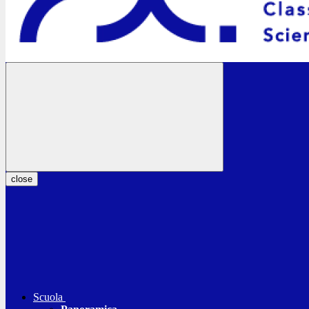
close
Scuola