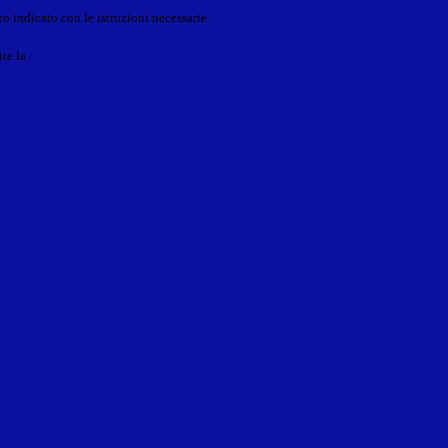
o indicato con le istruzioni necessarie.
ite la
Login Spaggiari