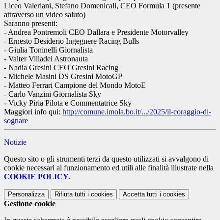
Liceo Valeriani, Stefano Domenicali, CEO Formula 1 (presente
attraverso un video saluto)
Saranno presenti:
- Andrea Pontremoli CEO Dallara e Presidente Motorvalley
- Ernesto Desiderio Ingegnere Racing Bulls
- Giulia Toninelli Giornalista
- Valter Villadei Astronauta
- Nadia Gresini CEO Gresini Racing
- Michele Masini DS Gresini MotoGP
- Matteo Ferrari Campione del Mondo MotoE
- Carlo Vanzini Giornalista Sky
- Vicky Piria Pilota e Commentatrice Sky
Maggiori info qui:
http://comune.imola.bo.it/.../2025/il-coraggio-di-
sognare
Notizie
Questo sito o gli strumenti terzi da questo utilizzati si avvalgono di
cookie necessari al funzionamento ed utili alle finalità illustrate nella
COOKIE POLICY
.
Personalizza
Rifiuta tutti
i cookies
Accetta tutti
i cookies
Gestione cookie