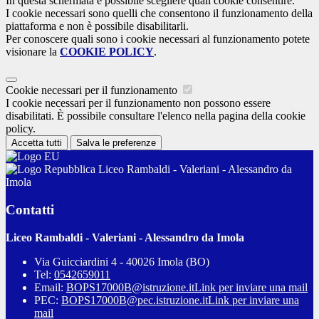
In questa schermata è possibile scegliere quali cookie consentire.
I cookie necessari sono quelli che consentono il funzionamento della
piattaforma e non è possibile disabilitarli.
Per conoscere quali sono i cookie necessari al funzionamento potete
visionare la
COOKIE POLICY
.
Cookie necessari per il funzionamento
I cookie necessari per il funzionamento non possono essere
disabilitati. È possibile consultare l'elenco nella pagina della cookie
policy.
Accetta tutti
Salva le preferenze
Liceo Rambaldi - Valeriani - Alessandro da
Imola
Contatti
Liceo Rambaldi - Valeriani - Alessandro da Imola
Via Guicciardini 4 - 40026 Imola (BO)
Tel:
0542659011
Email:
BOPS17000B@istruzione.it
Link per inviare una mail
PEC:
BOPS17000B@pec.istruzione.it
Link per inviare una
mail