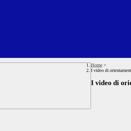
Home
>
I video di orientamento
I video di ori