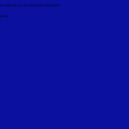
o indicato con le istruzioni necessarie.
ite la
Login Spaggiari