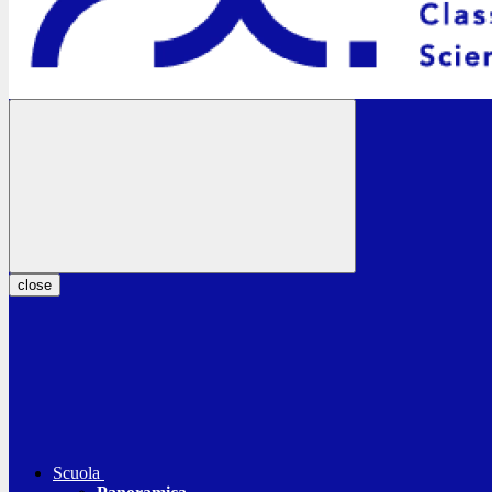
close
Scuola