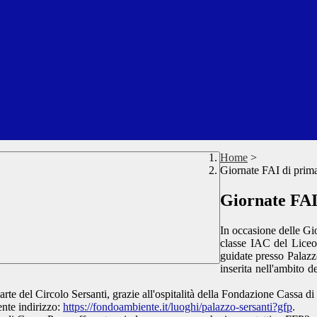
Home
>
Giornate FAI di prim
Giornate FAI
In occasione delle Gi
classe IAC del Liceo 
guidate presso Palazzo
inserita nell'ambito 
rte del Circolo Sersanti, grazie all'ospitalità della Fondazione Cassa di
ente indirizzo:
https://
fondoambiente.it/luoghi/
palazzo-sersanti?gfp
.