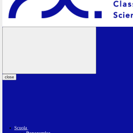
close
Scuola