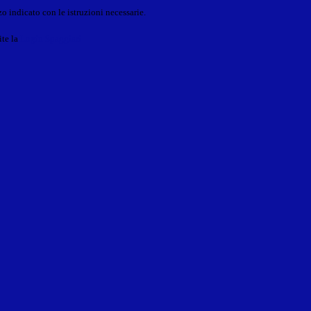
o indicato con le istruzioni necessarie.
ite la
Login Spaggiari