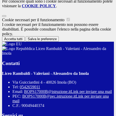
Per conoscere quali sono i cookie necessari al funzionamento potete
visionare la
COOKIE POLICY
.
Cookie necessari per il funzionamento
I cookie necessari per il funzionamento non possono essere
disabilitati. È possibile consultare l'elenco nella pagina della cookie
policy.
Accetta tutti
Salva le preferenze
Liceo Rambaldi - Valeriani - Alessandro da
Imola
Contatti
Liceo Rambaldi - Valeriani - Alessandro da Imola
Via Guicciardini 4 - 40026 Imola (BO)
Tel:
0542659011
Email:
BOPS17000B@istruzione.it
Link per inviare una mail
PEC:
BOPS17000B@pec.istruzione.it
Link per inviare una
mail
C.F.: 90049440374
Seguici su