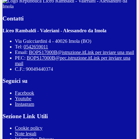
Liceo Rambaldi - Valeriani - Alessandro da
Imola
Contatti
Liceo Rambaldi - Valeriani - Alessandro da Imola
Via Guicciardini 4 - 40026 Imola (BO)
Tel:
0542659011
Email:
BOPS17000B@istruzione.it
Link per inviare una mail
PEC:
BOPS17000B@pec.istruzione.it
Link per inviare una
mail
C.F.: 90049440374
Seguici su
Facebook
Youtube
Instagram
Sezione Link Utili
Cookie policy
Note legali