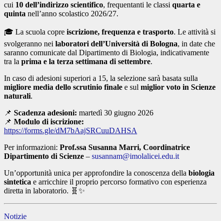
cui
10 dell’indirizzo scientifico
, frequentanti le classi
quarta e
quinta
nell’anno scolastico 2026/27.
🎓 La scuola copre
iscrizione, frequenza e trasporto
. Le attività si
svolgeranno nei
laboratori dell’Università di Bologna
, in date che
saranno comunicate dal Dipartimento di Biologia, indicativamente
tra la
prima e la terza settimana di settembre
.
In caso di adesioni superiori a 15, la selezione sarà basata sulla
migliore media dello scrutinio finale
e sul
miglior voto in Scienze
naturali
.
📌
Scadenza adesioni:
martedì 30 giugno 2026
📌
Modulo di iscrizione:
https://forms.gle/dM7bAajSRCuuDAHSA
Per informazioni:
Prof.ssa Susanna Marri, Coordinatrice
Dipartimento di Scienze
–
susannam@imolalicei.edu.it
Un’opportunità unica per approfondire la conoscenza della
biologia
sintetica
e arricchire il proprio percorso formativo con esperienza
diretta in laboratorio. 🧬✨
Notizie