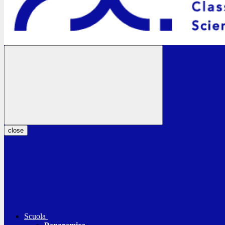
close
Scuola