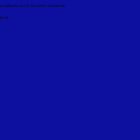
o indicato con le istruzioni necessarie.
ite la
Login Spaggiari