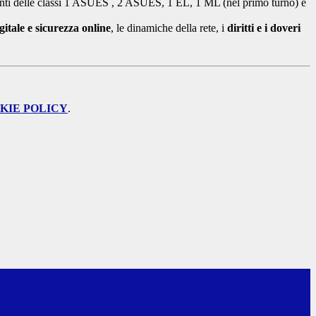
tudenti delle classi 1 ASUES , 2 ASUES, 1 EL, 1 ML (nel primo turno) e
gitale e sicurezza online
, le dinamiche della rete, i
diritti e i doveri
KIE POLICY
.