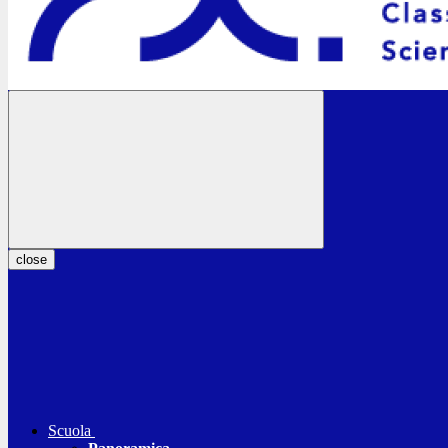
close
Scuola