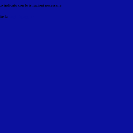
o indicato con le istruzioni necessarie.
ite la
Login Spaggiari