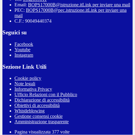
Email:
BOPS17000B@istruzione.it
Link per inviare una mail
PEC:
BOPS17000B@pec.istruzione.it
Link per inviare una
mail
C.F.: 90049440374
Seguici su
Facebook
Youtube
Instagram
Sezione Link Utili
Cookie policy
Note legali
Informativa Privacy
Ufficio Relazioni con il Pubblico
Dichiarazione di accessibilità
Obiettivi di accessibilità
Whistleblowing
Gestione consensi cookie
Amministrazione trasparente
Pagina visualizzata
377
volte