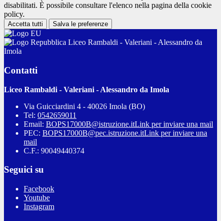
disabilitati. È possibile consultare l'elenco nella pagina della cookie
policy.
Accetta tutti
Salva le preferenze
Liceo Rambaldi - Valeriani - Alessandro da
Imola
Contatti
Liceo Rambaldi - Valeriani - Alessandro da Imola
Via Guicciardini 4 - 40026 Imola (BO)
Tel:
0542659011
Email:
BOPS17000B@istruzione.it
Link per inviare una mail
PEC:
BOPS17000B@pec.istruzione.it
Link per inviare una
mail
C.F.: 90049440374
Seguici su
Facebook
Youtube
Instagram