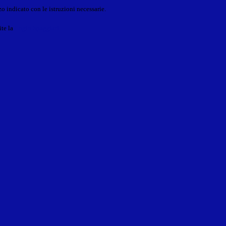
o indicato con le istruzioni necessarie.
ite la
Login Spaggiari