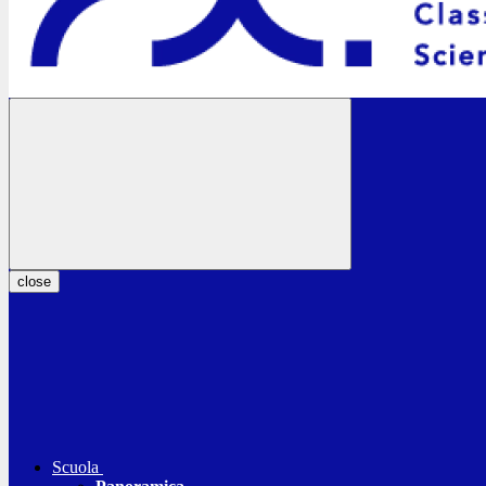
close
Scuola