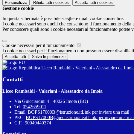
Personalizza
Rifiuta tutti
i cookies
Accetta tutti
i cookies
Gestione cookie
In questa schermata è possibile scegliere quali cookie consentire.
I cookie necessari sono quelli che consentono il funzionamento della pi
Per conoscere quali sono i cookie necessari al funzionamento potete v
Cookie necessari per il funzionamento
I cookie necessari per il funzionamento non possono essere disabilitati.
Accetta tutti
Salva le preferenze
Liceo Rambaldi - Valeriani - Alessandro da Imol
Contatti
Liceo Rambaldi - Valeriani - Alessandro da Imola
Via Guicciardini 4 - 40026 Imola (BO)
Tel:
0542659011
Email:
BOPS17000B@istruzione.it
Link per inviare una mail
PEC:
BOPS17000B@pec.istruzione.it
Link per inviare una mai
C.F.: 90049440374