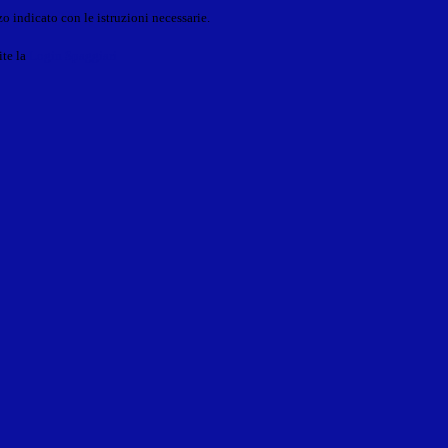
o indicato con le istruzioni necessarie.
ite la
Login Spaggiari