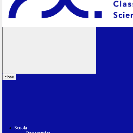
close
Scuola