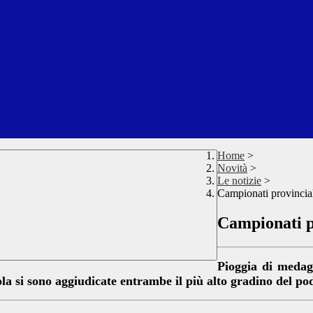
Home
>
Novità
>
Le notizie
>
Campionati provincial
Campionati pr
Pioggia di medagl
la si sono aggiudicate entrambe il più alto gradino del po