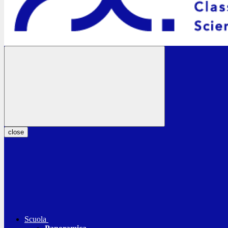
close
Scuola