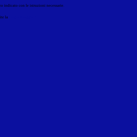
o indicato con le istruzioni necessarie.
ite la
Login Spaggiari