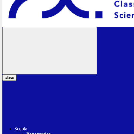
close
Scuola