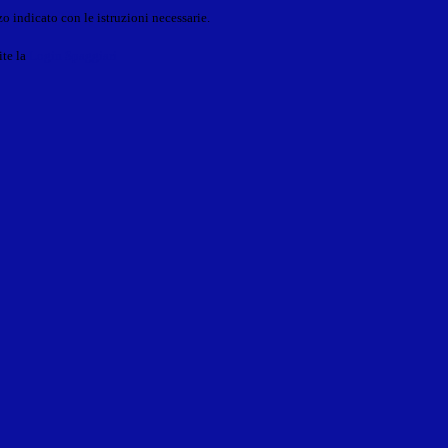
o indicato con le istruzioni necessarie.
ite la
Login Spaggiari