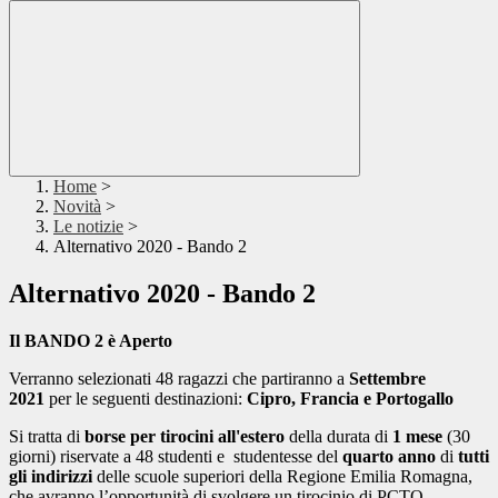
Home
>
Novità
>
Le notizie
>
Alternativo 2020 - Bando 2
Alternativo 2020 - Bando 2
Il BANDO 2 è Aperto
Verranno selezionati 48 ragazzi che partiranno a
Settembre
2021
per le seguenti destinazioni:
Cipro, Francia e Portogallo
Si tratta di
borse per tirocini all'estero
della durata di
1 mese
(30
giorni) riservate a 48 studenti e studentesse del
quarto anno
di
tutti
gli indirizzi
delle scuole superiori della Regione Emilia Romagna,
che avranno l’opportunità di svolgere un tirocinio di PCTO