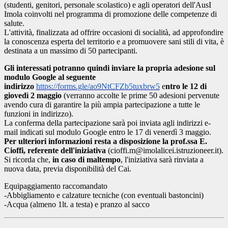
(studenti, genitori, personale scolastico) e agli operatori dell'AusI
Imola coinvolti nel programma di promozione delle competenze di
salute.
L'attività, finalizzata ad offrire occasioni di socialità, ad approfondire
la conoscenza esperta del territorio e a promuovere sani stili di vita, è
destinata a un massimo di 50 partecipanti.
Gli interessati potranno quindi inviare la propria adesione sul
modulo Google al seguente
indirizzo
https://forms.gle/ao9NtCFZb5tuxbrw5
e
ntro le 12 di
giovedì 2 maggio
(verranno accolte le prime 50 adesioni pervenute
avendo cura di garantire la più ampia partecipazione a tutte le
funzioni in indirizzo).
La conferma della partecipazione sarà poi inviata agli indirizzi e-
mail indicati sul modulo Google entro le 17 di venerdì 3 maggio.
Per ulteriori informazioni resta a disposizione la prof.ssa E.
Cioffi, referente dell'iniziativa
(cioffi.m@imolalicei.istruzioneer.it).
Si ricorda che,
in caso di maltempo
, l'iniziativa sarà rinviata a
nuova data, previa disponibilità del Cai.
Equipaggiamento raccomandato
-Abbigliamento e calzature tecniche (con eventuali bastoncini)
-Acqua (almeno 1lt. a testa) e pranzo al sacco