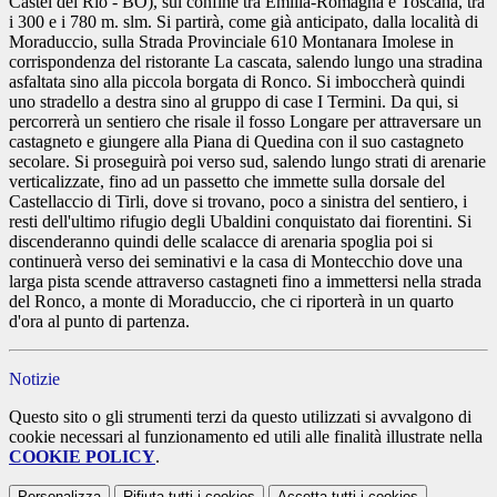
Castel del Rio - BO), sul confine tra Emilia-Romagna e Toscana, tra
i 300 e i 780 m. slm. Si partirà, come già anticipato, dalla località di
Moraduccio, sulla Strada Provinciale 610 Montanara Imolese in
corrispondenza del ristorante La cascata, salendo lungo una stradina
asfaltata sino alla piccola borgata di Ronco. Si imboccherà quindi
uno stradello a destra sino al gruppo di case I Termini. Da qui, si
percorrerà un sentiero che risale il fosso Longare per attraversare un
castagneto e giungere alla Piana di Quedina con il suo castagneto
secolare. Si proseguirà poi verso sud, salendo lungo strati di arenarie
verticalizzate, fino ad un passetto che immette sulla dorsale del
Castellaccio di Tirli, dove si trovano, poco a sinistra del sentiero, i
resti dell'ultimo rifugio degli Ubaldini conquistato dai fiorentini. Si
discenderanno quindi delle scalacce di arenaria spoglia poi si
continuerà verso dei seminativi e la casa di Montecchio dove una
larga pista scende attraverso castagneti fino a immettersi nella strada
del Ronco, a monte di Moraduccio, che ci riporterà in un quarto
d'ora al punto di partenza.
Notizie
Questo sito o gli strumenti terzi da questo utilizzati si avvalgono di
cookie necessari al funzionamento ed utili alle finalità illustrate nella
COOKIE POLICY
.
Personalizza
Rifiuta tutti
i cookies
Accetta tutti
i cookies