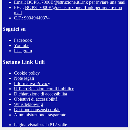
Email:
BOPS17000B@istruzione.it
Link per inviare una mail
PEC:
BOPS17000B@pec.istruzione.it
Link per inviare una
mail
C.F.: 90049440374
Seguici su
Facebook
Youtube
Instagram
Sezione Link Utili
Cookie policy
Note legali
Informativa Privacy
Ufficio Relazioni con il Pubblico
Dichiarazione di accessibilità
Obiettivi di accessibilità
Whistleblowing
Gestione consensi cookie
Amministrazione trasparente
Pagina visualizzata
812
volte