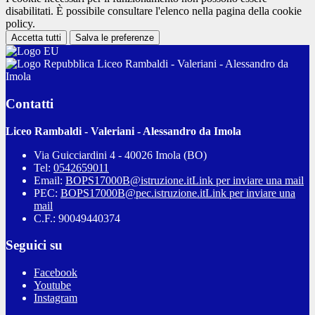
disabilitati. È possibile consultare l'elenco nella pagina della cookie
policy.
Accetta tutti
Salva le preferenze
Liceo Rambaldi - Valeriani - Alessandro da
Imola
Contatti
Liceo Rambaldi - Valeriani - Alessandro da Imola
Via Guicciardini 4 - 40026 Imola (BO)
Tel:
0542659011
Email:
BOPS17000B@istruzione.it
Link per inviare una mail
PEC:
BOPS17000B@pec.istruzione.it
Link per inviare una
mail
C.F.: 90049440374
Seguici su
Facebook
Youtube
Instagram